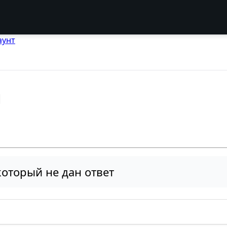
аунт
l
оторый не дан ответ