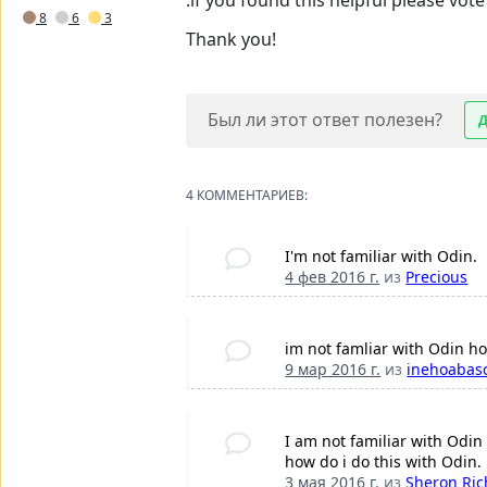
:if you found this helpful please vot
8
6
3
Thank you!
Был ли этот ответ полезен?
4 КОММЕНТАРИЕВ:
I'm not familiar with Odin.
4 фев 2016 г.
из
Precious
im not famliar with Odin ho
9 мар 2016 г.
из
inehoabas
I am not familiar with Odin 
how do i do this with Odin.
3 мая 2016 г.
из
Sheron Ri