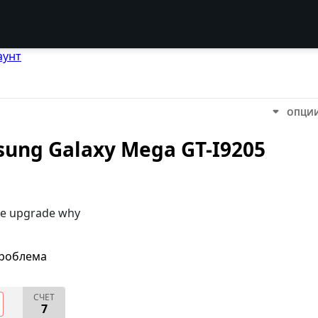
аунт
ОПЦИ
msung Galaxy Mega GT-I9205
re upgrade why
проблема
СЧЕТ
7