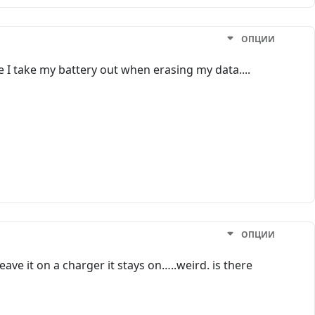
ОПЦИИ
I take my battery out when erasing my data....
ОПЦИИ
leave it on a charger it stays on…..weird. is there