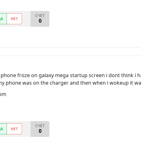
СЧЕТ
ДА
НЕТ
0
hone froze on galaxy mega startup screen i dont think i h
my phone was on the charger and then when i wokeup it wa
com
СЧЕТ
ДА
НЕТ
0