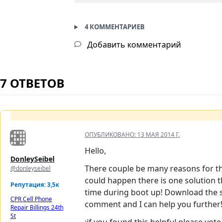
4 КОММЕНТАРИЕВ
Добавить комментарий
7 ОТВЕТОВ
ОПУБЛИКОВАНО:
13 МАЯ 2014 Г.
Hello,
DonleySeibel
There couple be many reasons for th
@donleyseibel
could happen there is one solution
Репутация: 3,5к
time during boot up! Download the s
CPR Cell Phone
comment and I can help you further!
Repair Billings 24th
St