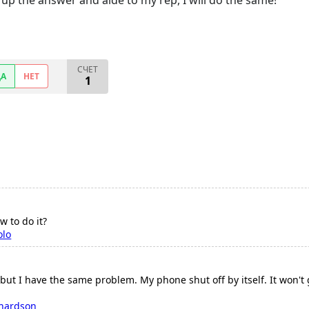
e up the answer and aide to my rep, I will do the same!
СЧЕТ
ДА
НЕТ
1
w to do it?
olo
but I have the same problem. My phone shut off by itself. It won't g
chardson