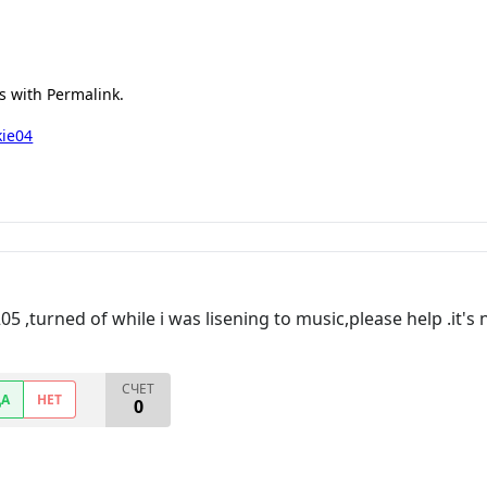
s with Permalink.
kie04
,turned of while i was lisening to music,please help .it's 
СЧЕТ
ДА
НЕТ
0