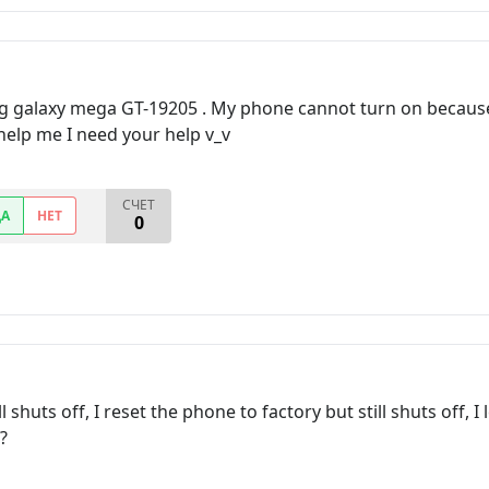
g galaxy mega GT-19205 . My phone cannot turn on because 
elp me I need your help v_v
СЧЕТ
ДА
НЕТ
0
shuts off, I reset the phone to factory but still shuts off, I 
?