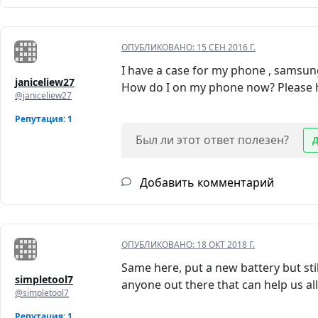
ОПУБЛИКОВАНО:
15 СЕН 2016 Г.
I have a case for my phone , samsun
janiceliew27
How do I on my phone now? Please h
@janiceliew27
Репутация: 1
Был ли этот ответ полезен?
Добавить комментарий
ОПУБЛИКОВАНО:
18 ОКТ 2018 Г.
Same here, put a new battery but still 
simpletool7
anyone out there that can help us all
@simpletool7
Репутация: 1