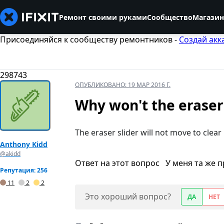
Ремонт своими руками
Сообщество
Магазин
Присоединяйся к сообществу ремонтников -
Создай акк
298743
ОПУБЛИКОВАНО:
19 МАР 2016 Г.
Why won't the eraser
The eraser slider will not move to clear
Anthony Kidd
@akidd
Ответ на этот вопрос
У меня та же 
Репутация: 256
11
2
2
Это хороший вопрос?
ДА
НЕТ