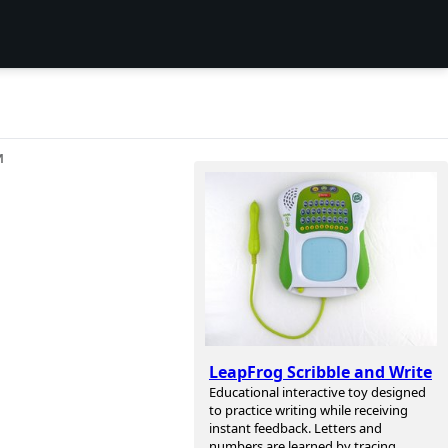
И
LeapFrog Scribble and Write
Educational interactive toy designed
to practice writing while receiving
instant feedback. Letters and
numbers are learned by tracing