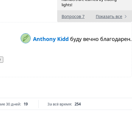
lights!
Вопросов 7
Показать все
Anthony Kidd
буду вечно благодарен.
т
ие 30 дней:
19
За всё время:
254