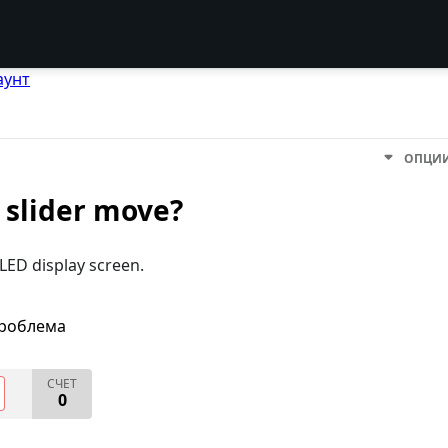
аунт
ОПЦИ
 slider move?
 LED display screen.
проблема
СЧЕТ
0