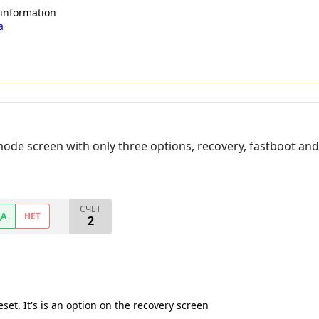
 information
a
ode screen with only three options, recovery, fastboot and
СЧЕТ
ДА
НЕТ
2
eset. It's is an option on the recovery screen