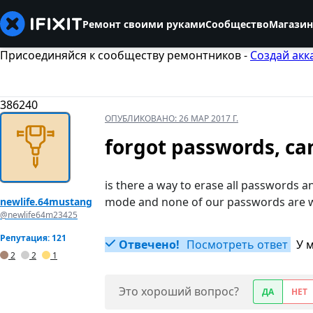
Ремонт своими руками
Сообщество
Магазин
Присоединяйся к сообществу ремонтников -
Создай акк
386240
ОПУБЛИКОВАНО:
26 МАР 2017 Г.
forgot passwords, ca
is there a way to erase all passwords a
mode and none of our passwords are 
newlife.64mustang
@newlife64m23425
Репутация: 121
Отвечено!
Посмотреть ответ
У 
2
2
1
Это хороший вопрос?
ДА
НЕТ