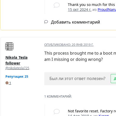
Thank you so much for this
15 окт 2024 г.
из
ProudNan
Добавить комментарий
ОПУБЛИКОВАНО:
20 ЯНВ 2019 Г.
This process brought me to a boot m
Nikola_Tesla
am I missing or doing wrong?
follower
@nikolatesla725
Репутация: 25
Был ли этот ответ полезен?
1
1 КОММЕНТАРИЙ:
Not favorite reset. Factory r
14 фев 2019 г.
из
Karen