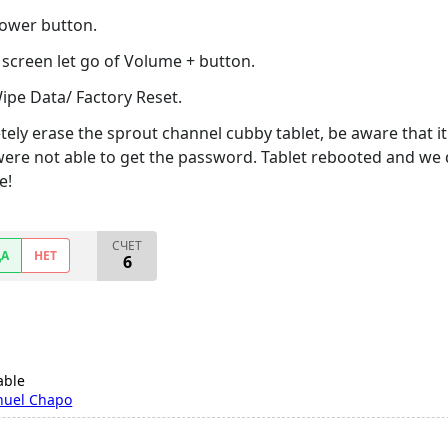
Power button.
screen let go of Volume + button.
Wipe Data/ Factory Reset.
tely erase the sprout channel cubby tablet, be aware that i
re not able to get the password. Tablet rebooted and we d
e!
СЧЕТ
ДА
НЕТ
6
able
nuel Chapo