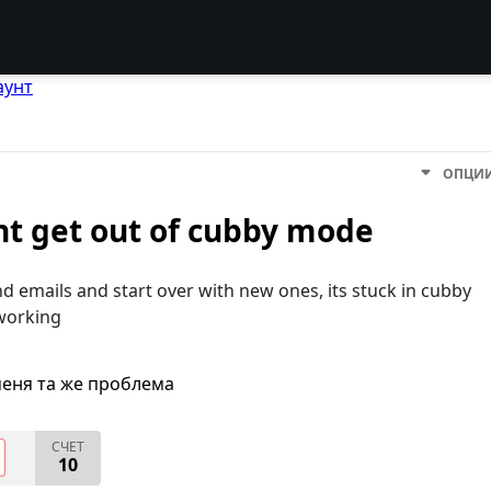
аунт
ОПЦИ
nt get out of cubby mode
nd emails and start over with new ones, its stuck in cubby
working
меня та же проблема
СЧЕТ
10