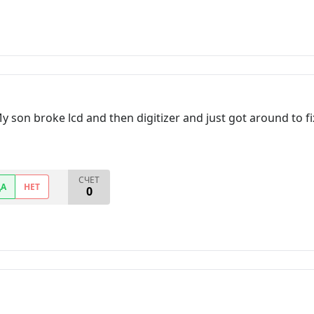
 son broke lcd and then digitizer and just got around to f
СЧЕТ
ДА
НЕТ
0