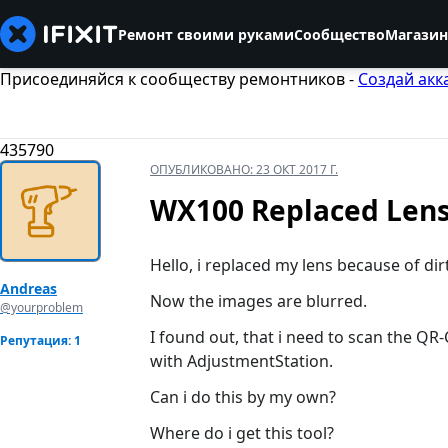
Ремонт своими руками
Сообщество
Магазин
Присоединяйся к сообществу ремонтников -
Создай акк
435790
ОПУБЛИКОВАНО:
23 ОКТ 2017 Г.
WX100 Replaced Lens
Hello, i replaced my lens because of dirt 
Andreas
Now the images are blurred.
@yourproblem
I found out, that i need to scan the QR
Репутация: 1
with AdjustmentStation.
Can i do this by my own?
Where do i get this tool?