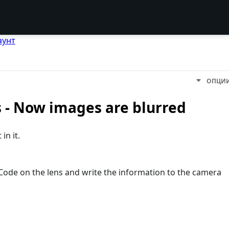
аунт
ОПЦИ
 - Now images are blurred
in it.
-Code on the lens and write the information to the camera