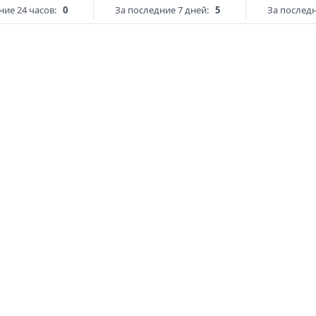
ние 24 часов:
0
За последние 7 дней:
5
За последн