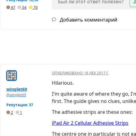
Был ли этот ответ полезен?
47
54
70
Добавить комментарий
ОПУБЛИКОВАНО:
18 ДЕК 2017 Г.
Hilarious.
winglet69
I'm quite aware of where they go, I'm
@winglet69
first. The guide gives no clues, unlik
Репутация: 37
The adhesive strips are these ones:
2
1
iPad Air 2 Cellular Adhesive Strips
The centre one in particular is not e