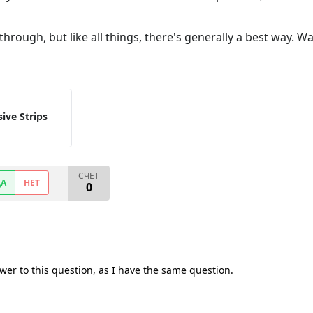
through, but like all things, there's generally a best way. 
sive Strips
СЧЕТ
ДА
НЕТ
0
wer to this question, as I have the same question.