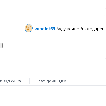
winglet69
буду вечно благодарен.
т
е 30 дней:
25
За всё время:
1,036