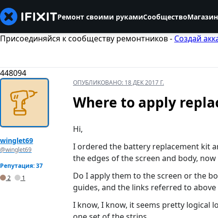
Ремонт своими руками
Сообщество
Магазин
Присоединяйся к сообществу ремонтников -
Создай акк
448094
ОПУБЛИКОВАНО:
18 ДЕК 2017 Г.
Where to apply repla
Hi,
winglet69
I ordered the battery replacement kit a
@winglet69
the edges of the screen and body, now w
Репутация: 37
Do I apply them to the screen or the bo
2
1
guides, and the links referred to above a
I know, I know, it seems pretty logical lo
one set of the strips...