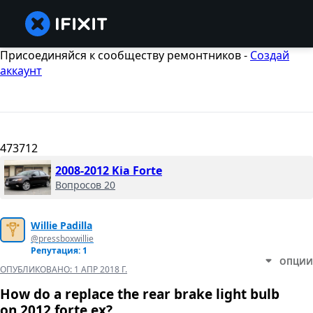
Присоединяйся к сообществу ремонтников -
Создай
аккаунт
473712
2008-2012 Kia Forte
Вопросов 20
Willie Padilla
@pressboxwillie
Репутация: 1
ОПЦИИ
ОПУБЛИКОВАНО:
1 АПР 2018 Г.
How do a replace the rear brake light bulb
on 2012 forte ex?