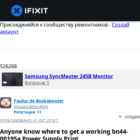
Присоединяйся к сообществу ремонтников -
Создай
аккаунт
526268
Samsung SyncMaster 245B Monitor
Вопросов 5
Pauluz de Boskabouter
@pauluzdebos4694
Репутация: 11
ОПЦИИ
ОПУБЛИКОВАНО:
31 ОКТ 2018 Г.
Anyone know where to get a working bn44-
00195a Power Supply Print