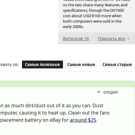
so the two share many features and
specifications, though the DV1000
cost about USD $100 more when
both computers were sold in the
early 2000s.
Вопросов 16
Показать все
овать по:
Самые полезные
Самые новые
Самые старые
ОПЦИИ
an as much dirt/dust out of it as you can. Dust
mputer, causing it to heat up. Clean out the fans
 replacement battery on eBay for
around $25
.