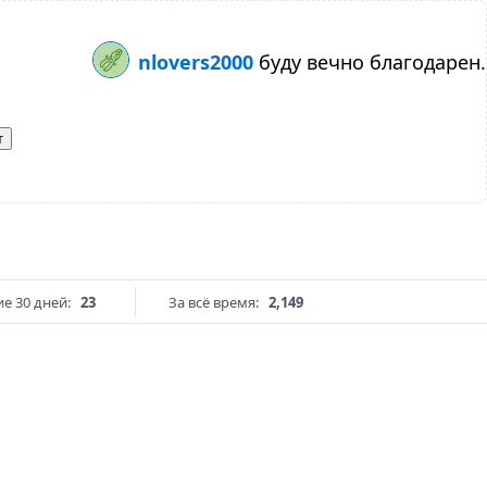
nlovers2000
буду вечно благодарен.
т
е 30 дней:
23
За всё время:
2,149