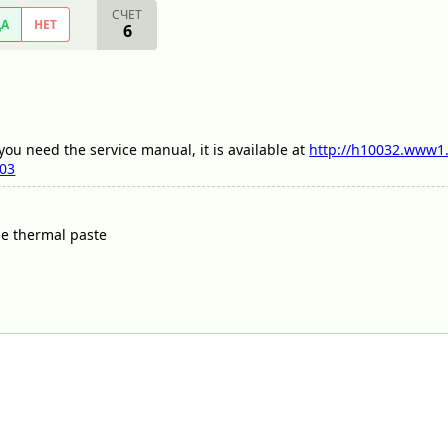
СЧЕТ
ДА
НЕТ
6
e you need the service manual, it is available at
http://h10032.www1.
y03
he thermal paste