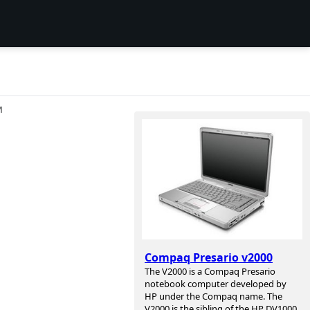
И
Compaq Presario v2000
The V2000 is a Compaq Presario
notebook computer developed by
HP under the Compaq name. The
V2000 is the sibling of the HP DV1000,