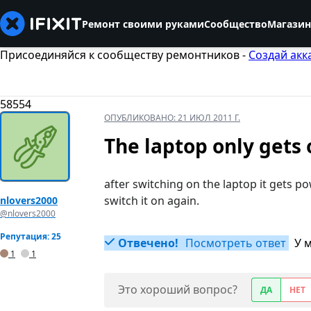
Ремонт своими руками
Сообщество
Магазин
Присоединяйся к сообществу ремонтников -
Создай акк
58554
ОПУБЛИКОВАНО:
21 ИЮЛ 2011 Г.
The laptop only gets
after switching on the laptop it gets po
switch it on again.
nlovers2000
@nlovers2000
Репутация: 25
Отвечено!
Посмотреть ответ
У 
1
1
Это хороший вопрос?
ДА
НЕТ