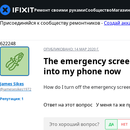
Ремонт своими руками
Сообщество
Магазин
Присоединяйся к сообществу ремонтников -
Создай акк
622248
ОПУБЛИКОВАНО:
14 МАР 2020 Г.
The emergency screen
into my phone now
James Sikes
How do I turn off the emergency scree
@jamesesikes1972
Репутация: 1
Ответ на этот вопрос
У меня та же 
Это хороший вопрос?
ДА
НЕТ