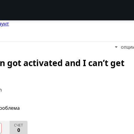
аунт
ОПЦИ
 got activated and I can’t get
n
проблема
СЧЕТ
0