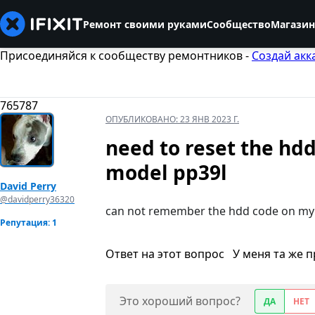
Ремонт своими руками
Сообщество
Магазин
Присоединяйся к сообществу ремонтников -
Создай акк
765787
ОПУБЛИКОВАНО:
23 ЯНВ 2023 Г.
need to reset the hdd
model pp39l
David Perry
@davidperry36320
can not remember the hdd code on my 
Репутация: 1
Ответ на этот вопрос
У меня та же 
Это хороший вопрос?
ДА
НЕТ