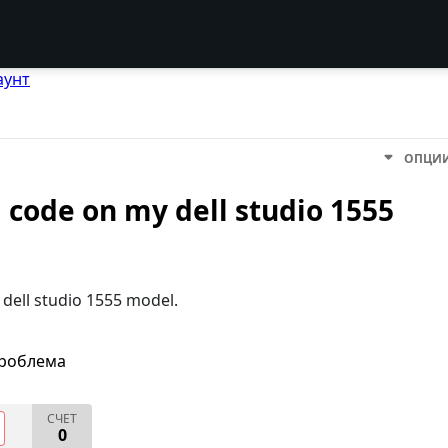
аунт
ОПЦИ
 code on my dell studio 1555
dell studio 1555 model.
проблема
СЧЕТ
0