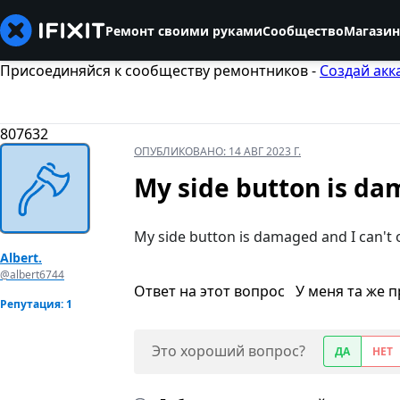
Ремонт своими руками
Сообщество
Магазин
Присоединяйся к сообществу ремонтников -
Создай акк
807632
ОПУБЛИКОВАНО:
14 АВГ 2023 Г.
My side button is da
My side button is damaged and I can't
Albert.
@albert6744
Ответ на этот вопрос
У меня та же 
Репутация: 1
Это хороший вопрос?
ДА
НЕТ