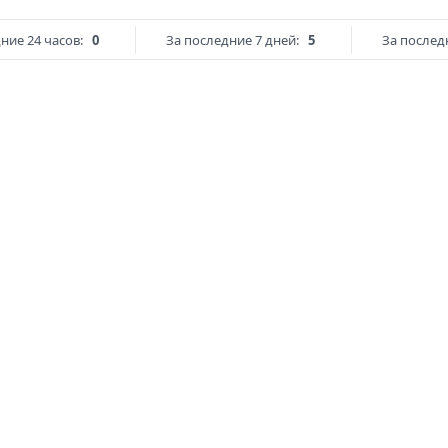
ние 24 часов:
0
За последние 7 дней:
5
За послед