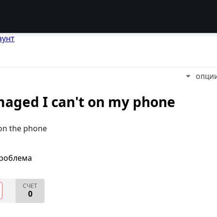
аунт
ОПЦИ
maged I can't on my phone
 on the phone
проблема
СЧЕТ
0