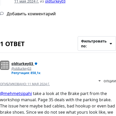
11 мая 2024 г.
из
oldturkey03
Добавить комментарий
Фильтровать
1 ОТВЕТ
по:
oldturkey03
@oldturkey03
Репутация: 858,1к
ОПЦИИ
ОПУБЛИКОВАНО:
11 МАЯ 2024 Г.
@mehmetsipahi
take a look at the Brake part from the
workshop manual. Page 35 deals with the parking brake.
The issue here maybe bad cables, bad hookup or even bad
brake shoes. Since we do not see what yours look like, we