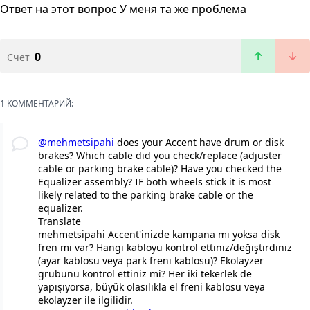
Ответ на этот вопрос
У меня та же проблема
0
Счет
1 КОММЕНТАРИЙ:
@mehmetsipahi
does your Accent have drum or disk
brakes? Which cable did you check/replace (adjuster
cable or parking brake cable)? Have you checked the
Equalizer assembly? IF both wheels stick it is most
likely related to the parking brake cable or the
equalizer.
Translate
mehmetsipahi Accent'inizde kampana mı yoksa disk
fren mi var? Hangi kabloyu kontrol ettiniz/değiştirdiniz
(ayar kablosu veya park freni kablosu)? Ekolayzer
grubunu kontrol ettiniz mi? Her iki tekerlek de
yapışıyorsa, büyük olasılıkla el freni kablosu veya
ekolayzer ile ilgilidir.