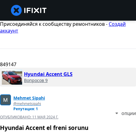
Присоединяйся к сообществу ремонтников -
Создай
аккаунт
849147
Hyundai Accent GLS
Вопросов 9
Mehmet Sipahi
@mehmetsipahi
Репутация: 1
ОПЦИИ
ОПУБЛИКОВАНО:
11 МАЯ 2024 Г.
Hyundai Accent el freni sorunu