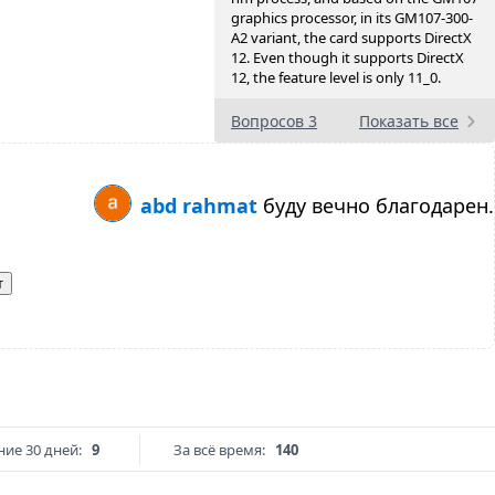
graphics processor, in its GM107-300-
A2 variant, the card supports DirectX
12. Even though it supports DirectX
12, the feature level is only 11_0.
Вопросов 3
Показать все
abd rahmat
буду вечно благодарен.
т
ние 30 дней:
9
За всё время:
140