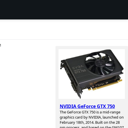
И
NVIDIA GeForce GTX 750
The GeForce GTX 750 is a mid-range
graphics card by NVIDIA, launched on
February 18th, 2014. Built on the 28
nm process, and based on the GM107