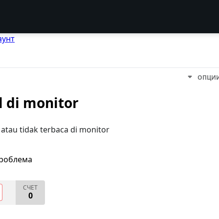
аунт
ОПЦИ
l di monitor
r atau tidak terbaca di monitor
проблема
СЧЕТ
0