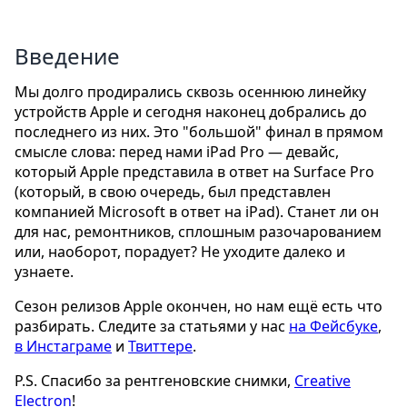
Введение
Мы дoлго продирались сквозь осеннюю линейку
устройств Apple и сегодня наконец добрались до
последнего из них. Это "большой" финал в прямом
смысле слова: перед нами iPad Pro — девайс,
который Apple представила в ответ на Surface Pro
(который, в свою очередь, был представлен
компанией Microsoft в ответ на iPad). Станет ли он
для нас, ремонтников, сплошным разочарованием
или, наоборот, порадует? Не уходите далеко и
узнаете.
Сезон релизов Apple окончен, но нам ещё есть что
разбирать. Следите за статьями у нас
на Фейсбуке
,
в Инстаграме
и
Твиттере
.
P.S. Спасибо за рентгеновские снимки,
Creative
Electron
!