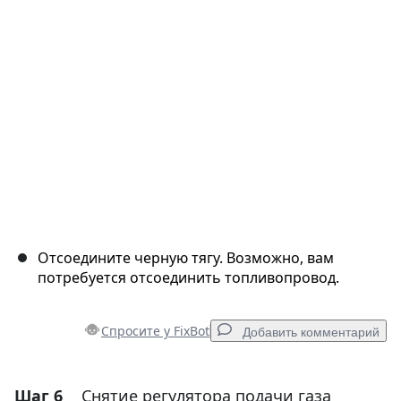
Отмена
Оставить комментарий
Отсоедините черную тягу. Возможно, вам
потребуется отсоединить топливопровод.
Спросите у FixBot
Добавить комментарий
Шаг 6
Снятие регулятора подачи газа
Добавить комментарий