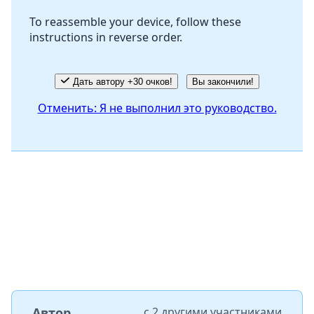
To reassemble your device, follow these
instructions in reverse order.
Отмена
Оставить комментарий
Дать автору +30 очков!
Вы закончили!
Отменить: Я не выполнил это руководство.
Автор
с
2 другими участниками