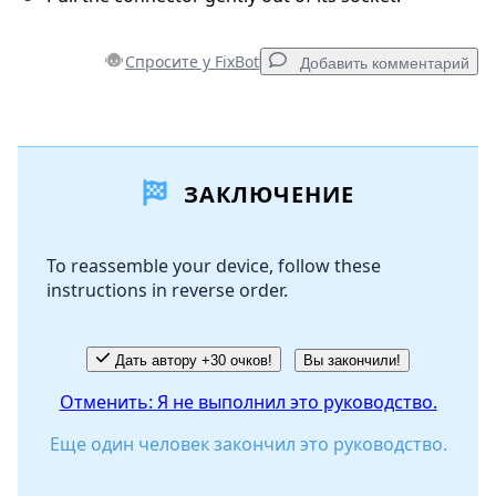
Спросите у FixBot
Добавить комментарий
Добавить комментарий
ЗАКЛЮЧЕНИЕ
Добавить комментарий
To reassemble your device, follow these
instructions in reverse order.
Отмена
Оставить комментарий
Дать автору +30 очков!
Вы закончили!
Отменить: Я не выполнил это руководство.
Еще один человек закончил это руководство.