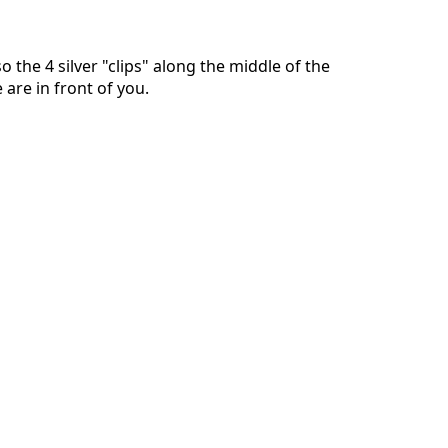
o the 4 silver "clips" along the middle of the
 are in front of you.
Отмена
Оставить комментарий