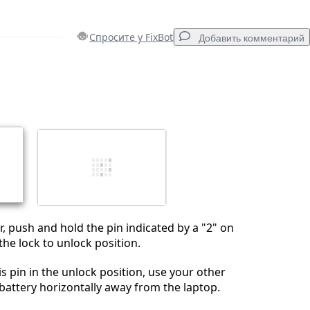
Спросите у FixBot
Добавить комментарий
Добавить комментарий
Отмена
Оставить комментарий
r, push and hold the pin indicated by a "2" on
the lock to unlock position.
s pin in the unlock position, use your other
 battery horizontally away from the laptop.