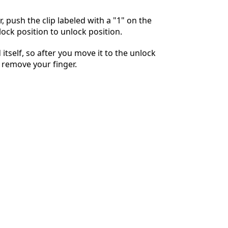
, push the clip labeled with a "1" on the
lock position to unlock position.
Отмена
Оставить комментарий
d itself, so after you move it to the unlock
 remove your finger.