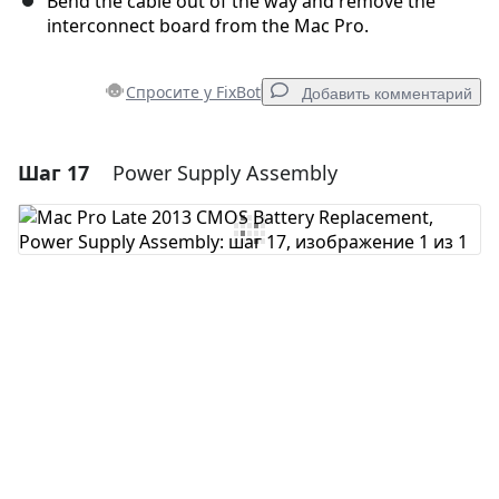
Bend the cable out of the way and remove the
interconnect board from the Mac Pro.
Спросите у FixBot
Добавить комментарий
Шаг 17
Power Supply Assembly
Добавить комментарий
Добавить комментарий
Отмена
Оставить комментарий