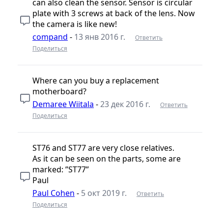
can also clean the sensor. Sensor is circular
plate with 3 screws at back of the lens. Now
the camera is like new!
compand
-
13 янв 2016 г.
Ответить
Поделиться
Where can you buy a replacement
motherboard?
Demaree Wiitala
-
23 дек 2016 г.
Ответить
Поделиться
ST76 and ST77 are very close relatives.
As it can be seen on the parts, some are
marked: ”ST77”
Paul
Paul Cohen
-
5 окт 2019 г.
Ответить
Поделиться