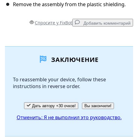
Remove the assembly from the plastic shielding.
Спросите у FixBot
Добавить комментарий
Добавить комментарий
ЗАКЛЮЧЕНИЕ
Добавить комментарий
To reassemble your device, follow these
instructions in reverse order.
Отмена
Оставить комментарий
Дать автору +30 очков!
Вы закончили!
Отменить: Я не выполнил это руководство.