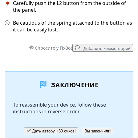
Carefully push the L2 button from the outside of
the panel.
Be cautious of the spring attached to the button as
it can be easily lost.
Спросите у FixBot
Добавить комментарий
Добавить комментарий
ЗАКЛЮЧЕНИЕ
Добавить комментарий
To reassemble your device, follow these
instructions in reverse order.
Отмена
Оставить комментарий
Дать автору +30 очков!
Вы закончили!