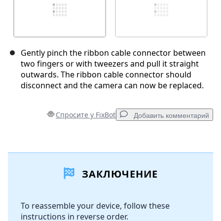
Gently pinch the ribbon cable connector between
two fingers or with tweezers and pull it straight
outwards. The ribbon cable connector should
disconnect and the camera can now be replaced.
Спросите у FixBot
Добавить комментарий
Добавить комментарий
ЗАКЛЮЧЕНИЕ
Добавить комментарий
To reassemble your device, follow these
instructions in reverse order.
Отмена
Оставить комментарий