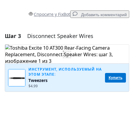
Спросите у FixBot
Добавить комментарий
Шаг 3
Disconnect Speaker Wires
Добавить комментарий
Добавить комментарий
ИНСТРУМЕНТ, ИСПОЛЬЗУЕМЫЙ НА
ЭТОМ ЭТАПЕ:
Отмена
Оставить комментарий
Купить
Tweezers
$4.99