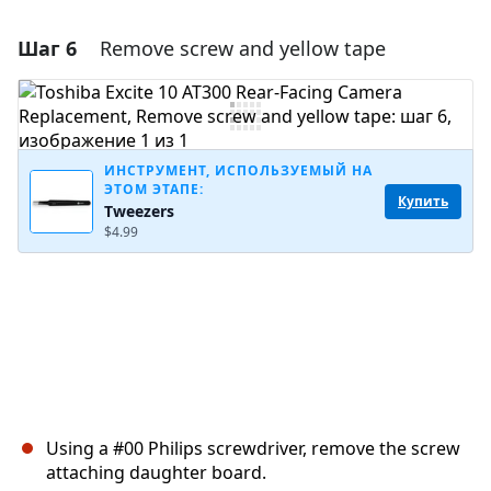
Шаг 6
Remove screw and yellow tape
Добавить комментарий
Добавить комментарий
ИНСТРУМЕНТ, ИСПОЛЬЗУЕМЫЙ НА
ЭТОМ ЭТАПЕ:
Отмена
Оставить комментарий
Купить
Tweezers
$4.99
Using a #00 Philips screwdriver, remove the screw
attaching daughter board.