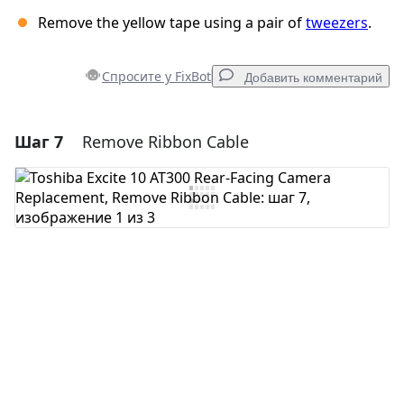
Remove the yellow tape using a pair of
tweezers
.
Спросите у FixBot
Добавить комментарий
Шаг 7
Remove Ribbon Cable
Добавить комментарий
Добавить комментарий
Отмена
Оставить комментарий