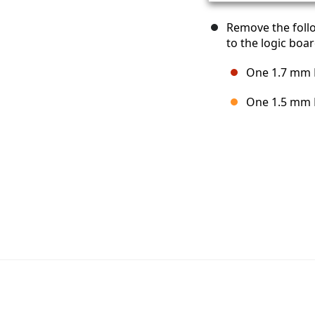
Remove the foll
to the logic boar
One 1.7 mm P
One 1.5 mm P