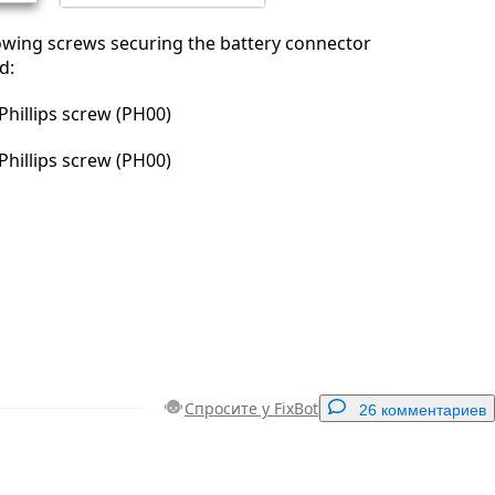
owing screws securing the battery connector
d:
hillips screw (PH00)
hillips screw (PH00)
Спросите у FixBot
26 комментариев
Добавить комментарий