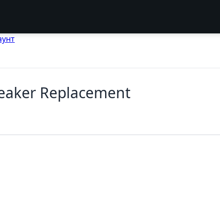
аунт
peaker Replacement