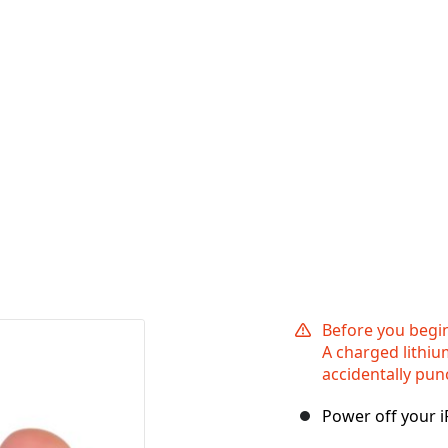
Before you begi
A charged lithiu
accidentally pun
Power off your 