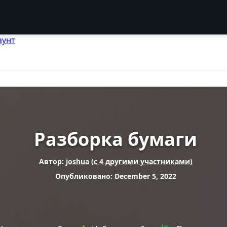
аунт
Разборка бумаги
Автор:
joshua
(с 4 другими участниками)
Опубликовано: December 5, 2022