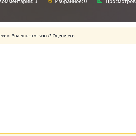
Комментарии:
3
Избранное:
0
Просмотров
еком.
Знаешь этот язык?
Оцени его
.