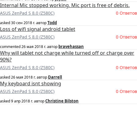
Internal Mic stopped working. Mic port is free of debris.
ASUS ZenPad S 8.0 (Z580C)
0 Ответов
Todd
asked
30 сен 2018 г.
автор
Loss of wifi signal android tablet
ASUS ZenPad S 8.0 (Z580C)
0 Ответов
bravehassan
commented
26 мая 2018 г.
автор
Why will tablet not charge while turned off or charge over
90%?
ASUS ZenPad S 8.0 (Z580C)
0 Ответов
Darrell
asked
26 мая 2018 г.
автор
My keyboard isnt showing
ASUS ZenPad S 8.0 (Z580C)
0 Ответов
Christine Bilston
asked
9 апр 2018 г.
автор