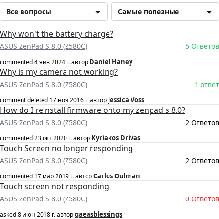
Все вопросы
Самые полезные
Why won't the battery charge?
ASUS ZenPad S 8.0 (Z580C)
5 Ответов
Daniel Haney
commented
4 янв 2024 г.
автор
Why is my camera not working?
ASUS ZenPad S 8.0 (Z580C)
1 ответ
Jessica Voss
comment deleted
17 ноя 2016 г.
автор
How do I reinstall firmware onto my zenpad s 8.0?
ASUS ZenPad S 8.0 (Z580C)
2 Ответов
Kyriakos Drivas
commented
23 окт 2020 г.
автор
Touch Screen no longer responding
ASUS ZenPad S 8.0 (Z580C)
2 Ответов
Carlos Oulman
commented
17 мар 2019 г.
автор
Touch screen not responding
ASUS ZenPad S 8.0 (Z580C)
0 Ответов
gaeasblessings
asked
8 июн 2018 г.
автор