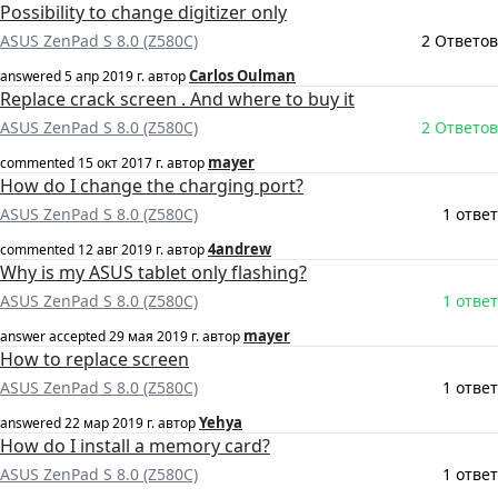
Possibility to change digitizer only
ASUS ZenPad S 8.0 (Z580C)
2 Ответов
Carlos Oulman
answered
5 апр 2019 г.
автор
Replace crack screen . And where to buy it
ASUS ZenPad S 8.0 (Z580C)
2 Ответов
mayer
commented
15 окт 2017 г.
автор
How do I change the charging port?
ASUS ZenPad S 8.0 (Z580C)
1 ответ
4andrew
commented
12 авг 2019 г.
автор
Why is my ASUS tablet only flashing?
ASUS ZenPad S 8.0 (Z580C)
1 ответ
mayer
answer accepted
29 мая 2019 г.
автор
How to replace screen
ASUS ZenPad S 8.0 (Z580C)
1 ответ
Yehya
answered
22 мар 2019 г.
автор
How do I install a memory card?
ASUS ZenPad S 8.0 (Z580C)
1 ответ