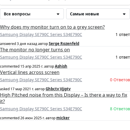
Все вопросы
Самые новые
Why does my monitor turn on to a grey screen?
Samsung Display SE790C Series S34E790C
1 ответ
Serge Rozenfeld
answered
3 дня назад
автор
The monitor no longer turns on
Samsung Display SE790C Series S34E790C
1 ответ
Ashish
commented
15 апр 2025 г.
автор
Vertical lines across screen
Samsung Display SE790C Series S34E790C
0 Ответов
Ghbctv Vjjgtv
asked
17 мар 2021 г.
автор
High Pitched noise from this Display – Is there a way to fix
it?
Samsung Display SE790C Series S34E790C
8 Ответов
micker
commented
26 июн 2025 г.
автор