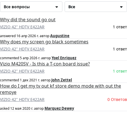
Все вопросы
Все
Why did the sound go out
VIZIO 42" HDTV E422AR
1 ответ
Augustine
answered
16 апр 2026 г.
автор
Why does my screen go black sometimes
VIZIO 42" HDTV E422AR
1 ответ
Yoel Enriquez
commented
5 апр 2026 г.
автор
Vizio M420SV - Is this a T-con board issue?
VIZIO 42" HDTV E422AR
1 ответ
John Zettel
commented
1 дек 2021 г.
автор
How do I get my tv out kf store demo mode with out the
remoye
VIZIO 42" HDTV E422AR
0 Ответов
Marquez Dewey
asked
12 мая 2020 г.
автор