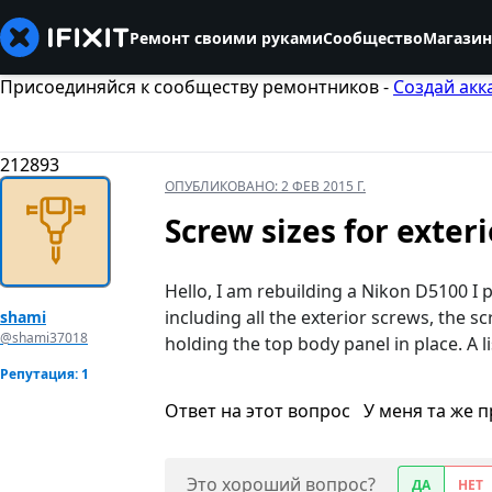
Ремонт своими руками
Сообщество
Магазин
Присоединяйся к сообществу ремонтников -
Создай акк
212893
ОПУБЛИКОВАНО:
2 ФЕВ 2015 Г.
Screw sizes for exter
Hello, I am rebuilding a Nikon D5100 I 
including all the exterior screws, the 
shami
@shami37018
holding the top body panel in place. A l
Репутация: 1
Ответ на этот вопрос
У меня та же 
Это хороший вопрос?
ДА
НЕТ