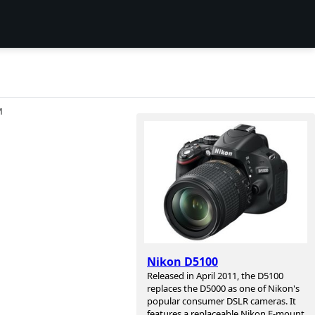
И
Nikon D5100
Released in April 2011, the D5100
replaces the D5000 as one of Nikon's
popular consumer DSLR cameras. It
features a replaceable Nikon F-mount