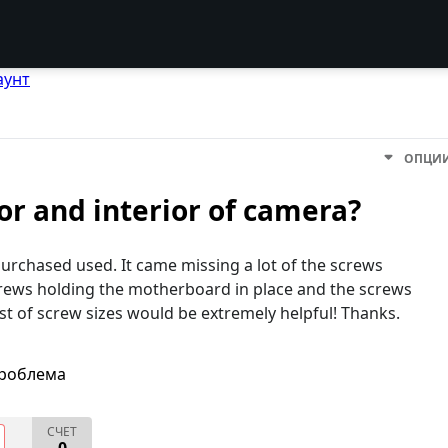
аунт
ОПЦИ
ior and interior of camera?
purchased used. It came missing a lot of the screws
screws holding the motherboard in place and the screws
ist of screw sizes would be extremely helpful! Thanks.
проблема
СЧЕТ