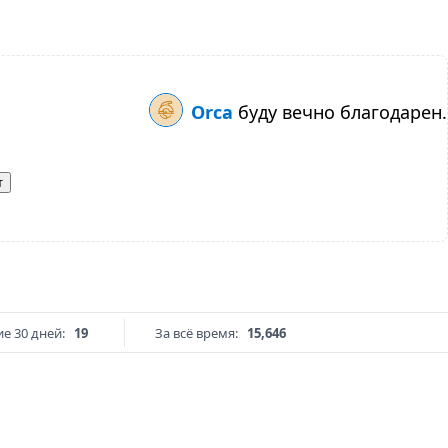
Orca
буду вечно благодарен.
т
е 30 дней:
19
За всё время:
15,646