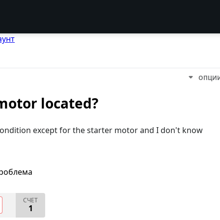
аунт
ОПЦИ
 motor located?
 condition except for the starter motor and I don't know
проблема
СЧЕТ
1