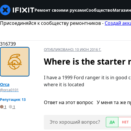
Ремонт своими руками
Сообщество
Магазин
Присоединяйся к сообществу ремонтников -
Создай акк
316739
ОПУБЛИКОВАНО:
10 ИЮН 2016 Г.
Where is the starter
I have a 1999 Ford ranger it is in good
where it is located
Orca
@orca0101
Репутация: 13
Ответ на этот вопрос
У меня та же 
1
1
Это хороший вопрос?
ДА
НЕТ