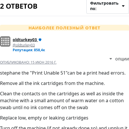
Фильтровать
2 ОТВЕТОВ
по:
НАИБОЛЕЕ ПОЛЕЗНЫЙ ОТВЕТ
oldturkey03
@oldturkey03
Репутация: 858,4к
ОПЦИИ
ОПУБЛИКОВАНО:
15 ИЮН 2016 Г.
stephane the "Print Unable 51"can be a print head errors.
Remove all the ink cartridges from the machine.
Clean the contacts on the cartridges as well as inside the
machine with a small amount of warm water on a cotton
swab until no ink comes off on the swab
Replace low, empty or leaking cartridges
Turn off the machine (if not already done so) and unplug it