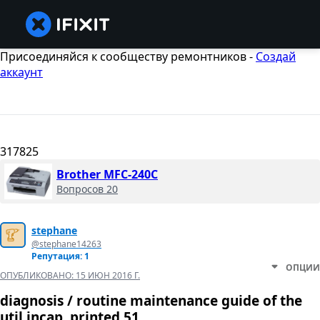
Присоединяйся к сообществу ремонтников -
Создай
аккаунт
317825
Brother MFC-240C
Вопросов 20
stephane
@stephane14263
Репутация: 1
ОПЦИИ
ОПУБЛИКОВАНО:
15 ИЮН 2016 Г.
diagnosis / routine maintenance guide of the
util incap. printed 51