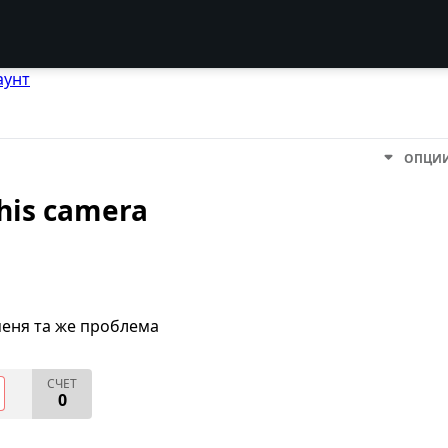
аунт
ОПЦИ
this camera
меня та же проблема
СЧЕТ
0