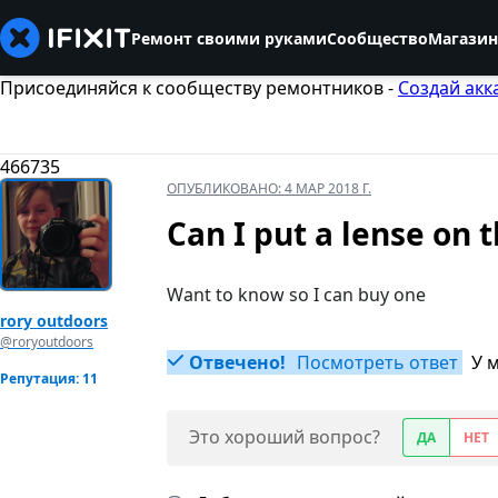
Ремонт своими руками
Сообщество
Магазин
Присоединяйся к сообществу ремонтников -
Создай акк
466735
ОПУБЛИКОВАНО:
4 МАР 2018 Г.
Can I put a lense on 
Want to know so I can buy one
rory outdoors
@roryoutdoors
Отвечено!
Посмотреть ответ
У 
Репутация: 11
Это хороший вопрос?
ДА
НЕТ