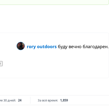
rory outdoors
буду вечно благодарен.
т
е 30 дней:
24
За всё время:
1,859