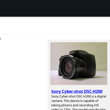
И
Sony Cyber-shot DSC-H200
Sony Cyber-shot DSC-H200 is a digital
camera. This device is capable of
taking photos and recording HD
video in 720p. The model year for this