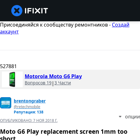
Присоединяйся к сообществу ремонтников -
Создай
аккаунт
527881
Motorola Moto G6 Play
Вопросов 19
|
3 Части
brentongraber
@retechmobile
Репутация: 138
ОПЦИИ
ОПУБЛИКОВАНО:
7 НОЯ 2018 Г.
Moto G6 Play replacement screen 1mm too
short