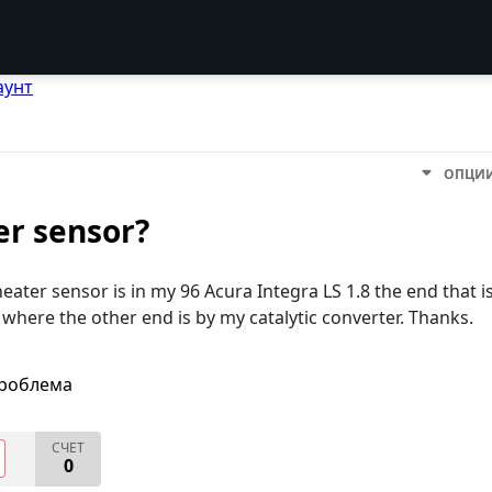
аунт
ОПЦИ
er sensor?
eater sensor is in my 96 Acura Integra LS 1.8 the end that i
 where the other end is by my catalytic converter. Thanks.
проблема
СЧЕТ
0