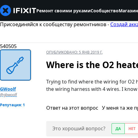
Ремонт своими руками
Сообщество
Магазин
Присоединяйся к сообществу ремонтников -
Создай акк
540505
ОПУБЛИКОВАНО:
5 ЯНВ 2019 Г.
Where is the O2 heat
Trying to find where the wiring for O2 h
the wiring harness with 4 wires. I know
GWoolf
@gbwoolf
Репутация: 1
Ответ на этот вопрос
У меня та же 
Это хороший вопрос?
ДА
НЕТ