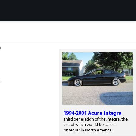
И
s
1994-2001 Acura Integra
Third generation of the Integra, the
last of which would be called
"Integra" in North America.