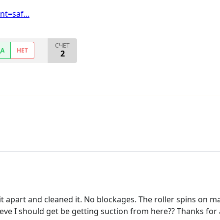
t=saf...
СЧЕТ
ДА
НЕТ
2
en it apart and cleaned it. No blockages. The roller spins o
lieve I should get be getting suction from here?? Thanks for