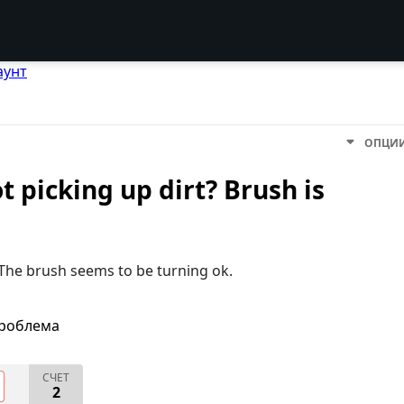
аунт
ОПЦИ
 picking up dirt? Brush is
The brush seems to be turning ok.
проблема
СЧЕТ
2