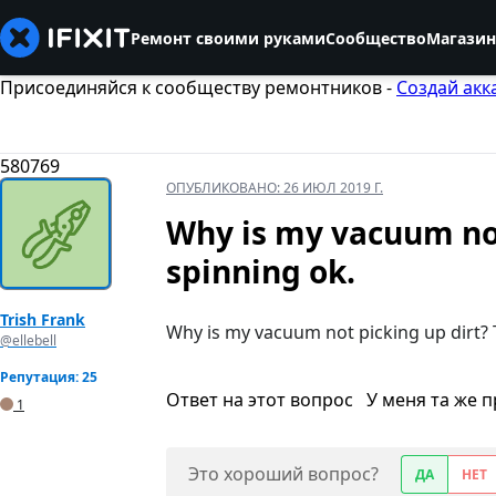
Ремонт своими руками
Сообщество
Магазин
Присоединяйся к сообществу ремонтников -
Создай акк
580769
ОПУБЛИКОВАНО:
26 ИЮЛ 2019 Г.
Why is my vacuum not
spinning ok.
Trish Frank
Why is my vacuum not picking up dirt? 
@ellebell
Репутация: 25
Ответ на этот вопрос
У меня та же 
1
Это хороший вопрос?
ДА
НЕТ