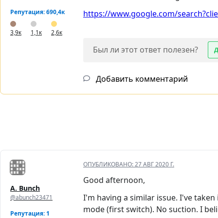
Репутация: 690,4к
https://www.google.com/search?clien
3,9к
1,1к
2,6к
Был ли этот ответ полезен?
Добавить комментарий
ОПУБЛИКОВАНО:
27 АВГ 2020 Г.
Good afternoon,
A. Bunch
I'm having a similar issue. I've tak
@abunch23471
mode (first switch). No suction. I be
Репутация: 1