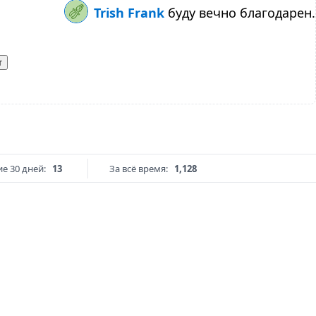
Trish Frank
буду вечно благодарен.
т
е 30 дней:
13
За всё время:
1,128