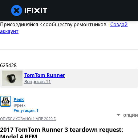
Присоединяйся к сообществу ремонтников -
Создай
аккаунт
625428
TomTom Runner
Вопросов 11
Peek
@peek
Репутация: 1
ОПЦИИ
ОПУБЛИКОВАНО:
1 АПР 2020 Г.
2017 TomTom Runner 3 teardown request:
Model 4 RFM