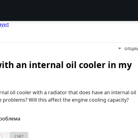
аунт
ОПЦИ
ith an internal oil cooler in my
nal oil cooler with a radiator that does have an internal oil
e problems? Will this affect the engine cooling capacity?
проблема
СЧЕТ