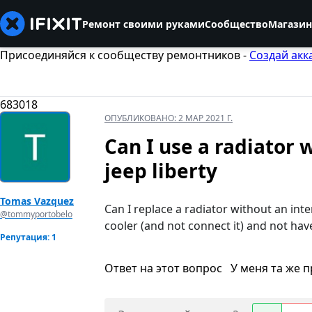
Ремонт своими руками
Сообщество
Магазин
Присоединяйся к сообществу ремонтников -
Создай акк
683018
ОПУБЛИКОВАНО:
2 МАР 2021 Г.
Can I use a radiator w
jeep liberty
Tomas Vazquez
Can I replace a radiator without an inter
@tommyportobelo
cooler (and not connect it) and not hav
Репутация: 1
Ответ на этот вопрос
У меня та же 