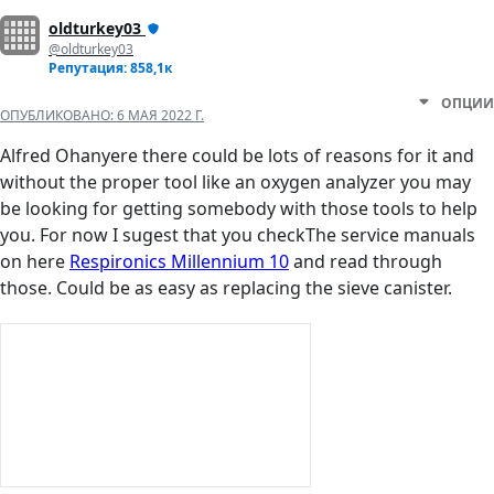
oldturkey03
@oldturkey03
Репутация: 858,1к
ОПЦИИ
ОПУБЛИКОВАНО:
6 МАЯ 2022 Г.
Alfred Ohanyere there could be lots of reasons for it and
without the proper tool like an oxygen analyzer you may
be looking for getting somebody with those tools to help
you. For now I sugest that you checkThe service manuals
on here
Respironics Millennium 10
and read through
those. Could be as easy as replacing the sieve canister.