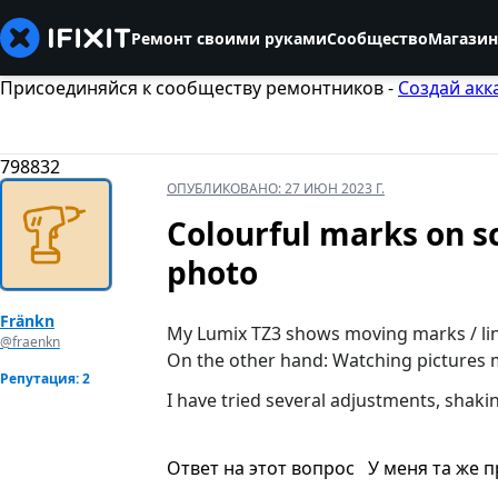
Ремонт своими руками
Сообщество
Магазин
Присоединяйся к сообществу ремонтников -
Создай акк
798832
ОПУБЛИКОВАНО:
27 ИЮН 2023 Г.
Colourful marks on s
photo
Fränkn
My Lumix TZ3 shows moving marks / line
@fraenkn
On the other hand: Watching pictures 
Репутация: 2
I have tried several adjustments, shakin
Ответ на этот вопрос
У меня та же 