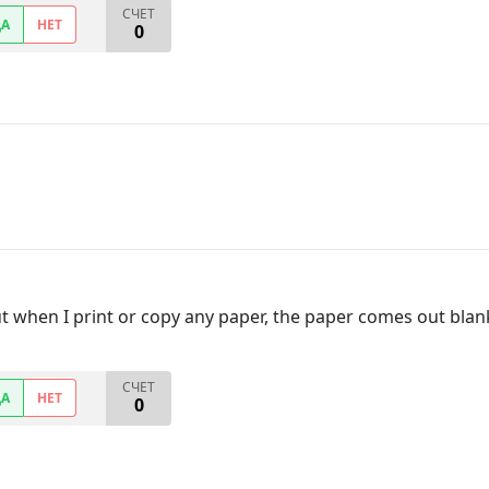
СЧЕТ
ДА
НЕТ
0
t when I print or copy any paper, the paper comes out blank
СЧЕТ
ДА
НЕТ
0