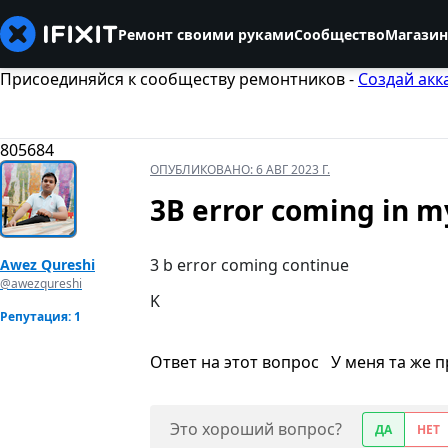
Ремонт своими руками
Сообщество
Магазин
Присоединяйся к сообществу ремонтников -
Создай акк
805684
ОПУБЛИКОВАНО:
6 АВГ 2023 Г.
3B error coming in m
3 b error coming continue
Awez Qureshi
@awezqureshi
K
Репутация: 1
Ответ на этот вопрос
У меня та же 
Это хороший вопрос?
ДА
НЕТ