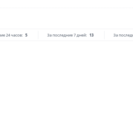
ие 24 часов:
5
За последние 7 дней:
13
За послед