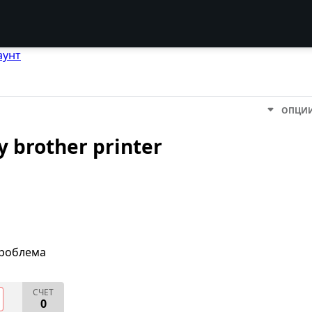
аунт
ОПЦИ
y brother printer
проблема
СЧЕТ
0