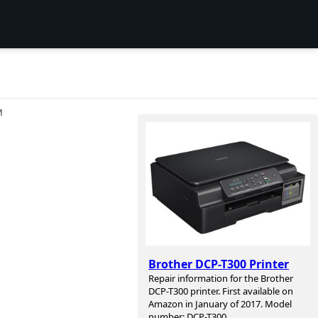
И
Brother DCP-T300 Printer
Repair information for the Brother
DCP-T300 printer. First available on
Amazon in January of 2017. Model
number: DCP-T300.