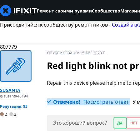
Ремонт своими руками
Сообщество
Магазин
Присоединяйся к сообществу ремонтников -
Создай акк
807779
ОПУБЛИКОВАНО:
15 АВГ 2023 Г.
Red light blink not pr
Repair this device please help me to re
SUSANTA
@susanta48194
Отвечено!
Посмотреть ответ
У 
Репутация: 85
2
2
Это хороший вопрос?
ДА
НЕТ