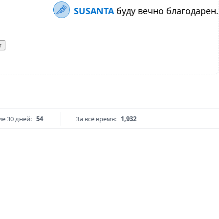
SUSANTA
буду вечно благодарен.
т
е 30 дней:
54
За всё время:
1,932