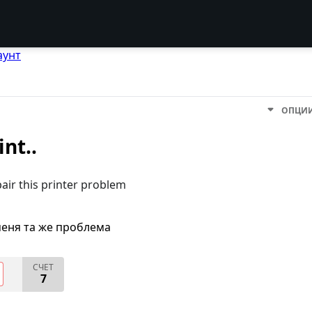
аунт
ОПЦИ
int..
pair this printer problem
меня та же проблема
СЧЕТ
7