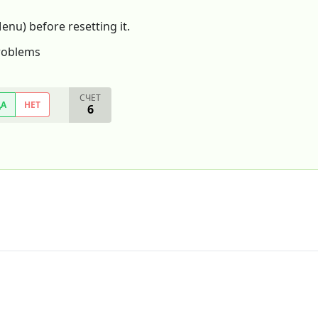
enu) before resetting it.
problems
СЧЕТ
ДА
НЕТ
6