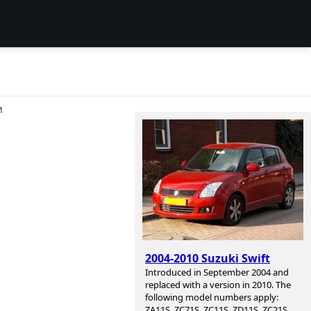
И
2004-2010 Suzuki Swift
Introduced in September 2004 and
replaced with a version in 2010. The
following model numbers apply:
ZA11S, ZC71S, ZC11S, ZD11S, ZC21S,