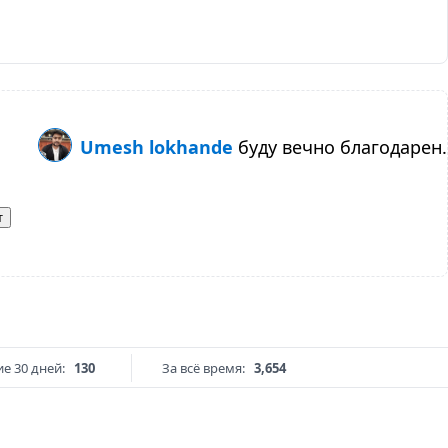
Umesh lokhande
буду вечно благодарен.
т
е 30 дней:
130
За всё время:
3,654