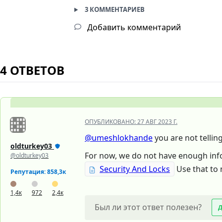
3 КОММЕНТАРИЕВ
Добавить комментарий
4 ОТВЕТОВ
ОПУБЛИКОВАНО:
27 АВГ 2023 Г.
@umeshlokhande
you are not telling
oldturkey03
For now, we do not have enough info
@oldturkey03
Security And Locks
Use that to 
Репутация: 858,3к
1,4к
972
2,4к
Был ли этот ответ полезен?