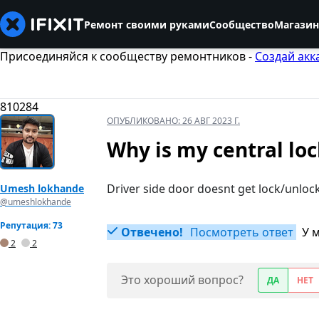
Ремонт своими руками
Сообщество
Магазин
Присоединяйся к сообществу ремонтников -
Создай акк
810284
ОПУБЛИКОВАНО:
26 АВГ 2023 Г.
Why is my central lo
Driver side door doesnt get lock/unloc
Umesh lokhande
@umeshlokhande
Репутация: 73
Отвечено!
Посмотреть ответ
У 
2
2
Это хороший вопрос?
ДА
НЕТ