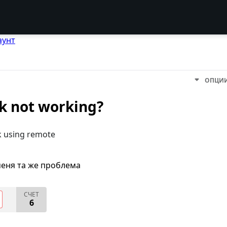
аунт
ОПЦИ
ck not working?
k using remote
меня та же проблема
СЧЕТ
6