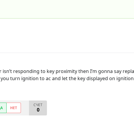
r isn’t responding to key proximity then I’m gonna say rep
f you turn ignition to ac and let the key displayed on ignit
СЧЕТ
ДА
НЕТ
0