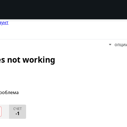
аунт
ОПЦИ
es not working
проблема
СЧЕТ
-1