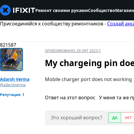
Ремонт своими руками
Сообщество
Магазин
Присоединяйся к сообществу ремонтников -
Создай акк
821587
ОПУБЛИКОВАНО:
29 ОКТ 2023 Г.
My chargeing pin do
Mobile charger port does not working
Adarsh Verma
@adarshverma
Репутация: 1
Ответ на этот вопрос
У меня та же 
Это хороший вопрос?
ДА
НЕТ