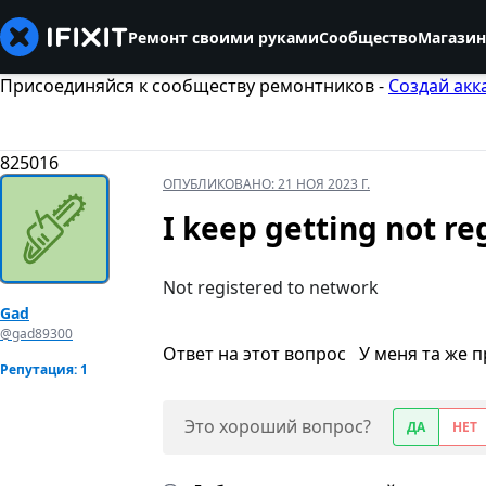
Ремонт своими руками
Сообщество
Магазин
Присоединяйся к сообществу ремонтников -
Создай акк
825016
ОПУБЛИКОВАНО:
21 НОЯ 2023 Г.
I keep getting not r
Not registered to network
Gad
@gad89300
Ответ на этот вопрос
У меня та же 
Репутация: 1
Это хороший вопрос?
ДА
НЕТ