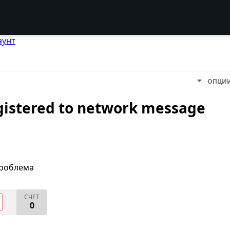
аунт
ОПЦИ
egistered to network message
проблема
СЧЕТ
0