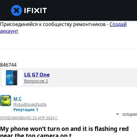
Присоединяйся к сообществу ремонтников -
Создай
аккаунт
846744
LG G7 One
Вопросов 2
M C
@s6adthogkd5uhfa
Репутация: 1
ОПЦИИ
ОПУБЛИКОВАНО:
23 АПР 2024 Г.
My phone won’t turn on and it is flashing red
near the top camera on t