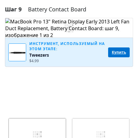
Шаг 9
Battery Contact Board
Добавить комментарий
Добавить комментарий
ИНСТРУМЕНТ, ИСПОЛЬЗУЕМЫЙ НА
ЭТОМ ЭТАПЕ:
Отмена
Оставить комментарий
Купить
Tweezers
$4.99