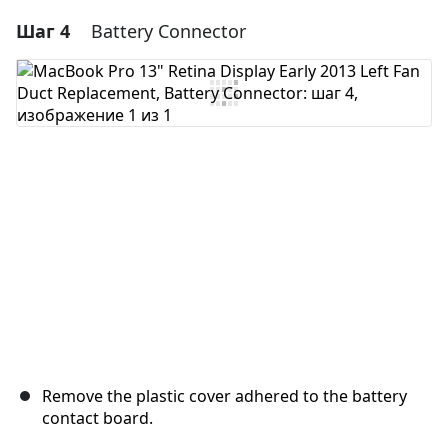
Шаг 4
Battery Connector
Добавить комментарий
Добавить комментарий
Отмена
Оставить комментарий
Remove the plastic cover adhered to the battery
contact board.