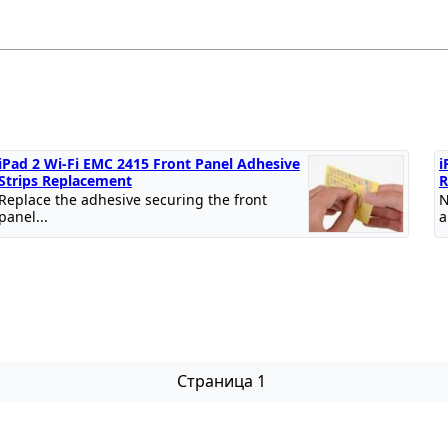
iPad 2 Wi-Fi EMC 2415 Front Panel Adhesive
i
Strips Replacement
R
Replace the adhesive securing the front
N
panel...
a
Страница 1