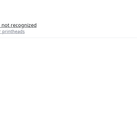
s not recognized
r printheads