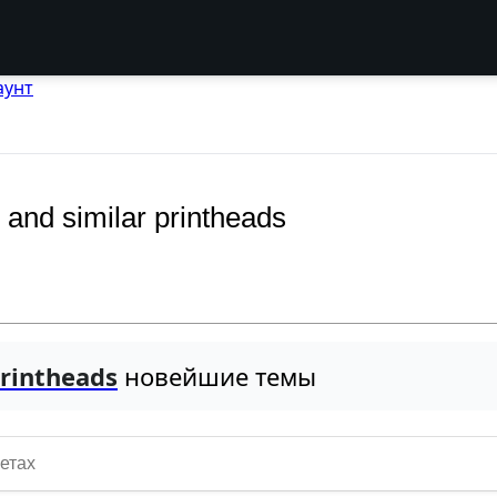
аунт
and similar printheads
printheads
новейшие темы