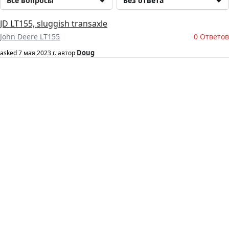
Все вопросы
Без ответа
JD LT155, sluggish transaxle
John Deere LT155
0 Ответов
Doug
asked
7 мая 2023 г.
автор